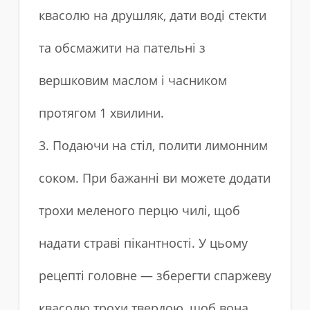
квасолю на друшляк, дати воді стекти
та обсмажити на пательні з
вершковим маслом і часником
протягом 1 хвилини.
3. Подаючи на стіл, полити лимонним
соком. При бажанні ви можете додати
трохи меленого перцю чилі, щоб
надати страві пікантності. У цьому
рецепті головне — зберегти спаржеву
квасолю трохи твердою, щоб вона